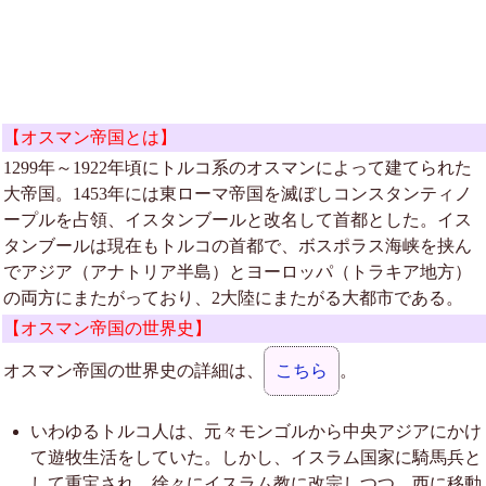
【オスマン帝国とは】
1299年～1922年頃にトルコ系のオスマンによって建てられた
大帝国。1453年には東ローマ帝国を滅ぼしコンスタンティノ
ープルを占領、イスタンブールと改名して首都とした。イス
タンブールは現在もトルコの首都で、ボスポラス海峡を挟ん
でアジア（アナトリア半島）とヨーロッパ（トラキア地方）
の両方にまたがっており、2大陸にまたがる大都市である。
【オスマン帝国の世界史】
オスマン帝国の世界史の詳細は、
こちら
。
いわゆるトルコ人は、元々モンゴルから中央アジアにかけ
て遊牧生活をしていた。しかし、イスラム国家に騎馬兵と
して重宝され、徐々にイスラム教に改宗しつつ、西に移動