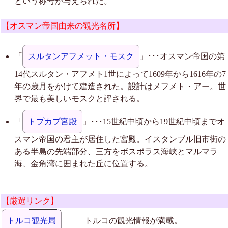
という称号が与えられた。
【オスマン帝国由来の観光名所】
「
スルタンアフメット・モスク
」･･･オスマン帝国の第
14代スルタン・アフメト1世によって1609年から1616年の7
年の歳月をかけて建造された。設計はメフメト・アー。世
界で最も美しいモスクと評される。
「
トプカプ宮殿
」･･･15世紀中頃から19世紀中頃までオ
スマン帝国の君主が居住した宮殿。イスタンブル旧市街の
ある半島の先端部分、三方をボスポラス海峡とマルマラ
海、金角湾に囲まれた丘に位置する。
【厳選リンク】
トルコ観光局
トルコの観光情報が満載。