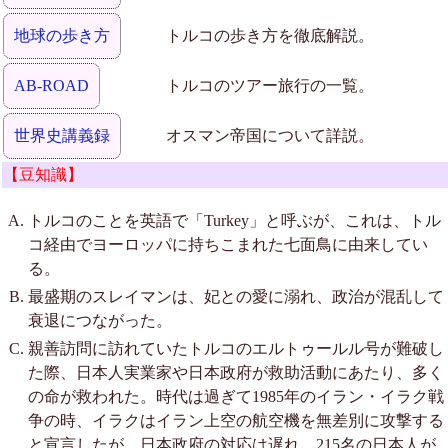
地球の歩き方
トルコの歩き方を徹底解説。
AB-ROAD
トルコのツアー旅行の一覧。
世界史講義録
オスマン帝国について詳説。
【豆知識】
トルコのことを英語で「Turkey」と呼ぶが、これは、トル
コ経由でヨーロッパに持ちこまれた七面鳥に由来してい
る。
最盛期のスレイマンは、妃との愛に溺れ、政治が混乱して
衰退につながった。
親善訪問に訪れていたトルコのエルトゥールル号が難破し
た際、日本人実業家や日本政府が救助活動にあたり、多く
の命が救われた。時代は過ぎて1985年のイラン・イラク戦
争の時、イラクはイラン上空の航空機を無差別に攻撃する
と宣言したが、日本政府の対応は遅れ、215名の日本人が