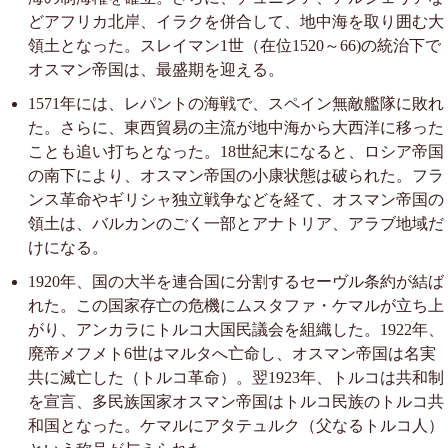
どアフリカ北岸、イラクを併合して、地中海を取り囲む大
領土となった。スレイマン1世（在位1520～66)の統治下で
オスマン帝国は、最盛期を迎える。
1571年には、レパントの海戦で、スペイン無敵艦隊に敗れ
た。さらに、東西貿易の主流が地中海から大西洋に移った
ことも追い打ちとなった。18世紀末になると、ロシア帝国
の南下により、オスマン帝国の小康状態は破られた。フラ
ンス革命やギリシャ独立戦争などを経て、オスマン帝国の
領土は、バルカンのごく一部とアナトリア、アラブ地域だ
けになる。
1920年、国の大半を連合国に分割するセーヴル条約が結ば
れた。この国家存亡の危機にムスタファ・ケマルが立ち上
がり、アンカラにトルコ大国民議会を組織した。1922年、
廃帝メフメト6世はマルタへ亡命し、オスマン帝国は名実
共に滅亡した（トルコ革命）。翌1923年、トルコは共和制
を宣言、多民族国家オスマン帝国はトルコ民族のトルコ共
和国となった。ケマルにアタテュルク（父なるトルコ人）