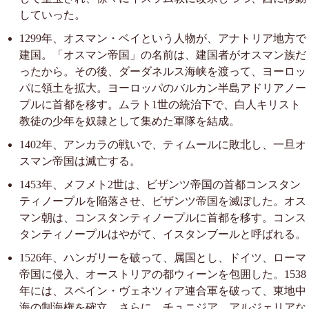
していった。
1299年、オスマン・ベイという人物が、アナトリア地方で
建国。「オスマン帝国」の名前は、建国者がオスマン族だ
ったから。その後、ダーダネルス海峡を渡って、ヨーロッ
パに領土を拡大。ヨーロッパのバルカン半島アドリアノー
プルに首都を移す。ムラト1世の統治下で、白人キリスト
教徒の少年を奴隷として集めた軍隊を結成。
1402年、アンカラの戦いで、ティムールに敗北し、一旦オ
スマン帝国は滅亡する。
1453年、メフメト2世は、ビザンツ帝国の首都コンスタン
ティノープルを陥落させ、ビザンツ帝国を滅ぼした。オス
マン朝は、コンスタンティノープルに首都を移す。コンス
タンティノープルはやがて、イスタンブールと呼ばれる。
1526年、ハンガリーを破って、属国とし、ドイツ、ローマ
帝国に侵入、オーストリアの都ウィーンを包囲した。1538
年には、スペイン・ヴェネツィア連合軍を破って、東地中
海の制海権を確立。さらに、チュニジア、アルジェリアな