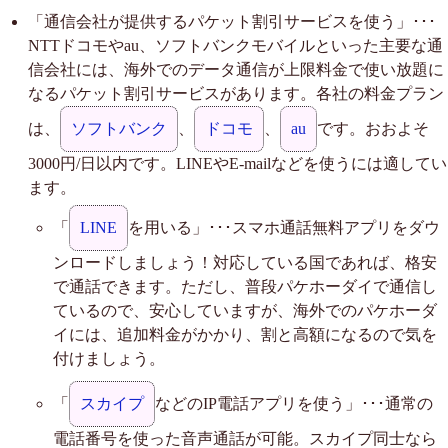
「通信会社が提供するパケット割引サービスを使う」･･･
NTTドコモやau、ソフトバンクモバイルといった主要な通
信会社には、海外でのデータ通信が上限料金で使い放題に
なるパケット割引サービスがあります。各社の料金プラン
は、
ソフトバンク
、
ドコモ
、
au
です。おおよそ
3000円/日以内です。LINEやE-mailなどを使うには適してい
ます。
「
LINE
を用いる」･･･スマホ通話無料アプリをダウ
ンロードしましょう！対応している国であれば、格安
で通話できます。ただし、普段パケホーダイで通信し
ているので、安心していますが、海外でのパケホーダ
イには、追加料金がかかり、割と高額になるので気を
付けましょう。
「
スカイプ
などのIP電話アプリを使う」･･･通常の
電話番号を使った音声通話が可能。スカイプ同士なら