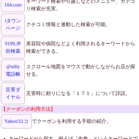
キーワード検索や引越しなどのメニュー、カテゴ
104.com
リ検索が充実。
iタウン
クチコミ情報と連動した検索が可能。
ページ
9199.JP
美容院や病院などよく利用されるキーワードから
街検索
検索ができる。
@nifty
スクロール地図をマウスで動かしながらお店が探
電話帳
せる。
災害ダ
災害時に頼りになる「１７１」について詳説。
イヤル
【クーポンの利用方法】
Yahoo!ロコ
でクーポンを利用する手順の紹介。
キーワードから探す。例えば「牛角」というキーワードで