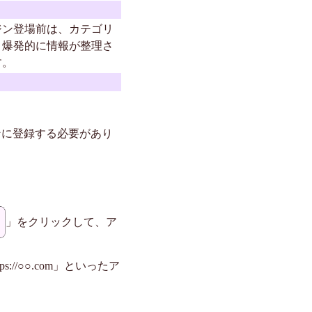
ジン登場前は、カテゴリ
、爆発的に情報が整理さ
す。
ンに登録する必要があり
」をクリックして、ア
//○○.com」といったア