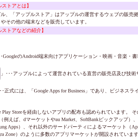
アップルストアとは】
」はグーグル、「アップルストア」はアップルの運営するウェブの販
リやその他の端末などを販売しています。
 アップルストアなどの紹介】
･･GoogleのAndroid端末向けアプリケーション・映画・音楽
」･･･アップルによって運営されている直営の販売店及び技術
･･正式には、「Google Apps for Business」であり、ビ
gle Play Storeを経由しないアプリの配布も認められています
えば、dマーケットやau Market、SoftBankピックアッ
ng Apps）、それ以外のサードパーティによるマーケット（AppBrai
p、Tegra Zone）のように多数のアプリマーケットが開設されていま