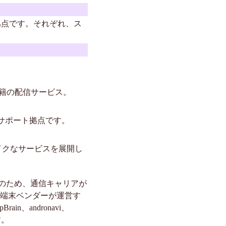
売拠点です。それぞれ、ス
・書籍の配信サービス。
サポート拠点です。
ジネスライクなサービスを展開し
。 そのため、通信キャリアが
プ）、端末ベンダーが運営す
n、andronavi、
す。