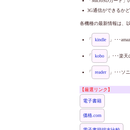
「MicroSDカード
3G通信ができるか
各機種の最新情報は、
「
kindle
」･･･a
「
kobo
」･･･楽
「
reader
」･･･ソ
【厳選リンク】
電子書籍
価格.com
電子書籍端末比較