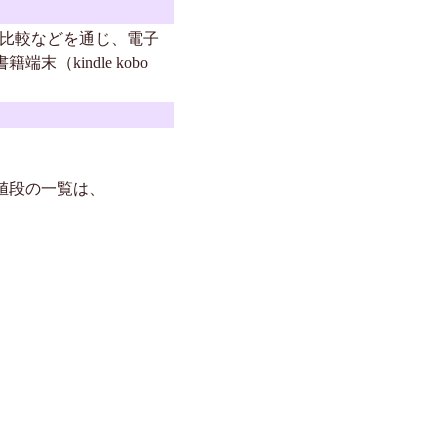
der）の比較などを通じ、電子
末（kindle kobo
）の値段の一覧は、