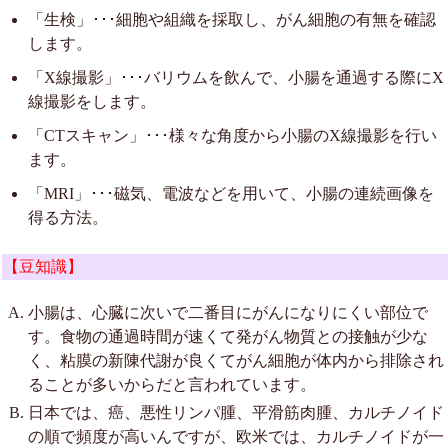
「生検」･･･細胞や組織を採取し、がん細胞の有無を確認
します。
「X線撮影」･･･バリウムを飲んで、小腸を通過する際にX
線撮影をします。
「CTスキャン」･･･様々な角度から小腸のX線撮影を行い
ます。
「MRI」･･･磁気、電波などを用いて、小腸の連続画像を
得る方法。
【豆知識】
小腸は、心臓に次いで二番目にがんになりにくい部位で
す。食物の通過時間が速くて発がん物質との接触が少な
く、粘膜の新陳代謝が良くてがん細胞が体内から排除され
ることが多いからだと言われています。
日本では、癌、悪性リンパ腫、平滑筋肉腫、カルチノイド
の順で頻度が高いんですが、欧米では、カルチノイドが一