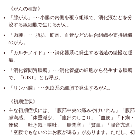
《がんの種類》
「腺がん」･･･小腸の内側を覆う組織で、消化液などを分
泌する線細胞で生じるがん。
「肉腫」･･･脂肪、筋肉、血管などの結合組織や支持組織
のがん。
「カルチノイド」･･･消化器系に発生する増殖の緩慢な腫
瘍。
「消化管間質腫瘍」･･･消化管壁の細胞から発生する腫瘍
で、「GIST」とも呼ぶ。
「リンパ腫」･･･免疫系の細胞で発生するがん。
《初期症状》
主な初期症状には、「腹部中央の痛みやけいれん」「腹部
膨満感」「体重減少」「腹部のしこり」「血便」「下痢・
便秘」「吐き気・嘔吐」「腸閉塞」「貧血」「腸音亢進」
「空腹でもないのにお腹が鳴る」があります。ただし、初