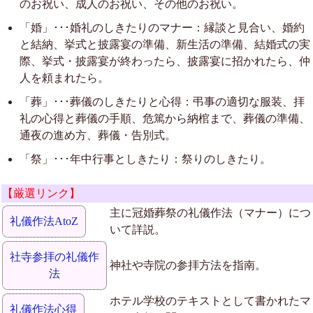
のお祝い、成人のお祝い、その他のお祝い。
「婚」･･･婚礼のしきたりのマナー：縁談と見合い、婚約
と結納、挙式と披露宴の準備、新生活の準備、結婚式の実
際、挙式・披露宴が終わったら、披露宴に招かれたら、仲
人を頼まれたら。
「葬」･･･葬儀のしきたりと心得：弔事の適切な服装、拝
礼の心得と葬儀の手順、危篤から納棺まで、葬儀の準備、
通夜の進め方、葬儀・告別式。
「祭」･･･年中行事としきたり：祭りのしきたり。
【厳選リンク】
主に冠婚葬祭の礼儀作法（マナー）につ
礼儀作法AtoZ
いて詳説。
社寺参拝の礼儀作
神社や寺院の参拝方法を指南。
法
ホテル学校のテキストとして書かれたマ
礼儀作法心得