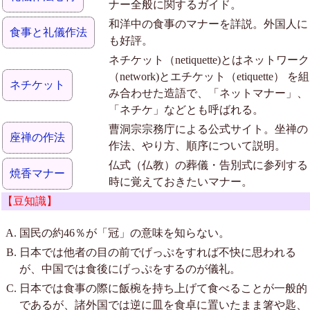
ナー全般に関するガイド。
和洋中の食事のマナーを詳説。外国人に
食事と礼儀作法
も好評。
ネチケット（netiquette)とはネットワーク
（network)とエチケット（etiquette） を組
ネチケット
み合わせた造語で、「ネットマナー」、
「ネチケ」などとも呼ばれる。
曹洞宗宗務庁による公式サイト。坐禅の
座禅の作法
作法、やり方、順序について説明。
仏式（仏教）の葬儀・告別式に参列する
焼香マナー
時に覚えておきたいマナー。
【豆知識】
国民の約46％が「冠」の意味を知らない。
日本では他者の目の前でげっぷをすれば不快に思われる
が、中国では食後にげっぷをするのが儀礼。
日本では食事の際に飯椀を持ち上げて食べることが一般的
であるが、諸外国では逆に皿を食卓に置いたまま箸や匙、