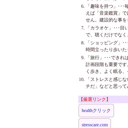
「趣味を持つ」･･
えば「音楽鑑賞」で
せん。建設的な事を
「カラオケ」･･･
で、聴くだけでなく
「ショッピング」･
時間立ったり歩いた
「旅行」･･･でき
計画段階も重要です
く歩き、よく眠る、
「ストレスと感じな
チだ」などと思って
【厳選リンク】
healthクリック
stresscare.com