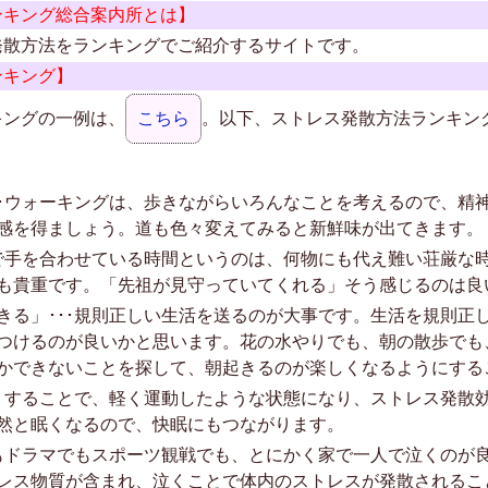
ンキング総合案内所とは】
発散方法をランキングでご紹介するサイトです。
ンキング】
キングの一例は、
こちら
。以下、ストレス発散方法ランキン
･･ウォーキングは、歩きながらいろんなことを考えるので、精
感を得ましょう。道も色々変えてみると新鮮味が出てきます。
地で手を合わせている時間というのは、何物にも代え難い荘厳な
も貴重です。「先祖が見守っていてくれる」そう感じるのは良
きる」･･･規則正しい生活を送るのが大事です。生活を規則正
つけるのが良いかと思います。花の水やりでも、朝の散歩でも
かできないことを探して、朝起きるのが楽しくなるようにする
熱くすることで、軽く運動したような状態になり、ストレス発散
然と眠くなるので、快眠にもつながります。
でもドラマでもスポーツ観戦でも、とにかく家で一人で泣くのが
レス物質が含まれ、泣くことで体内のストレスが発散されるこ