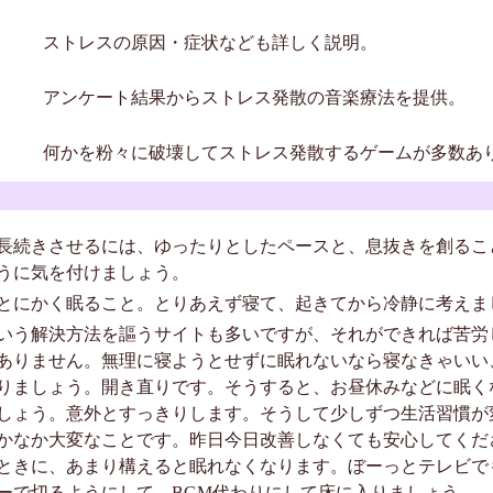
ストレスの原因・症状なども詳しく説明。
アンケート結果からストレス発散の音楽療法を提供。
何かを粉々に破壊してストレス発散するゲームが多数あ
長続きさせるには、ゆったりとしたペースと、息抜きを創るこ
うに気を付けましょう。
とにかく眠ること。とりあえず寝て、起きてから冷静に考えま
いう解決方法を謳うサイトも多いですが、それができれば苦労
ありません。無理に寝ようとせずに眠れないなら寝なきゃいい
りましょう。開き直りです。そうすると、お昼休みなどに眠くな
しょう。意外とすっきりします。そうして少しずつ生活習慣が
かなか大変なことです。昨日今日改善しなくても安心してくだ
ときに、あまり構えると眠れなくなります。ぼーっとテレビで
ーで切るようにして、BGM代わりにして床に入りましょう。