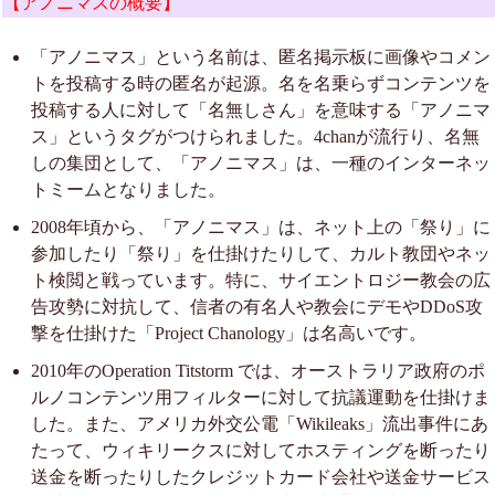
【アノニマスの概要】
「アノニマス」という名前は、匿名掲示板に画像やコメン
トを投稿する時の匿名が起源。名を名乗らずコンテンツを
投稿する人に対して「名無しさん」を意味する「アノニマ
ス」というタグがつけられました。4chanが流行り、名無
しの集団として、「アノニマス」は、一種のインターネッ
トミームとなりました。
2008年頃から、「アノニマス」は、ネット上の「祭り」に
参加したり「祭り」を仕掛けたりして、カルト教団やネッ
ト検閲と戦っています。特に、サイエントロジー教会の広
告攻勢に対抗して、信者の有名人や教会にデモやDDoS攻
撃を仕掛けた「Project Chanology」は名高いです。
2010年のOperation Titstorm では、オーストラリア政府のポ
ルノコンテンツ用フィルターに対して抗議運動を仕掛けま
した。また、アメリカ外交公電「Wikileaks」流出事件にあ
たって、ウィキリークスに対してホスティングを断ったり
送金を断ったりしたクレジットカード会社や送金サービス