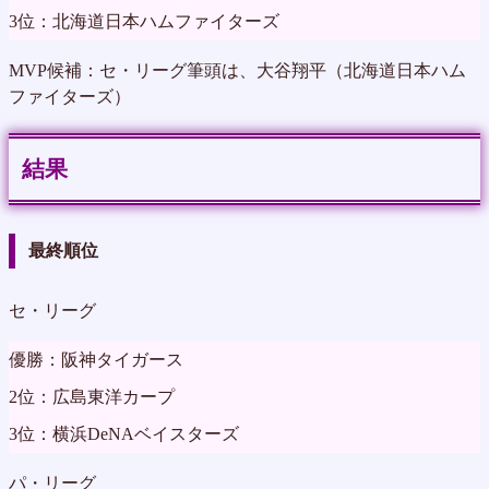
3位：北海道日本ハムファイターズ
MVP候補：セ・リーグ筆頭は、大谷翔平（北海道日本ハム
ファイターズ）
結果
最終順位
セ・リーグ
優勝：阪神タイガース
2位：広島東洋カープ
3位：横浜DeNAベイスターズ
パ・リーグ