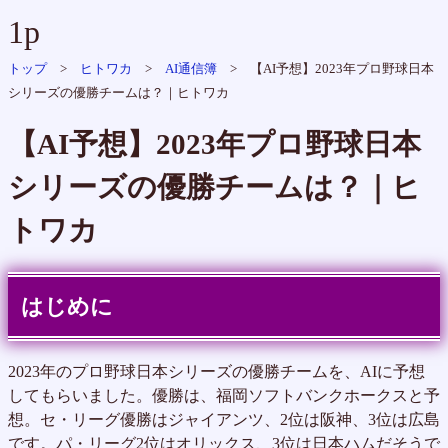
1p
トップ
>
ヒトワカ
>
AI通信簿
> 【AI予想】2023年プロ野球日本
シリーズの優勝チームは？｜ヒトワカ
【AI予想】2023年プロ野球日本
シリーズの優勝チームは？｜ヒ
トワカ
はじめに
2023年のプロ野球日本シリーズの優勝チームを、AIに予想
してもらいました。優勝は、福岡ソフトバンクホークスと予
想。セ・リーグ優勝はジャイアンツ、2位は阪神、3位は広島
です。パ・リーグ2位はオリックス、3位は日本ハムだそうで