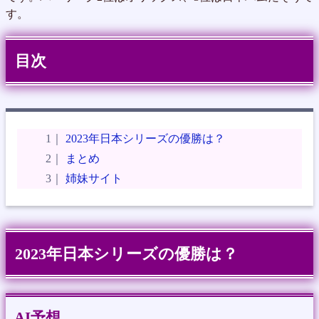
す。
目次
2023年日本シリーズの優勝は？
まとめ
姉妹サイト
2023年日本シリーズの優勝は？
AI予想