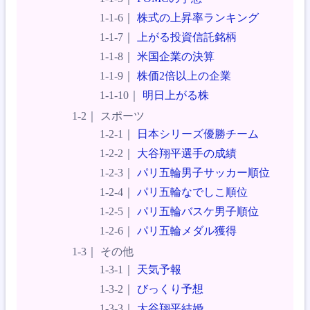
株式の上昇率ランキング
上がる投資信託銘柄
米国企業の決算
株価2倍以上の企業
明日上がる株
スポーツ
日本シリーズ優勝チーム
大谷翔平選手の成績
パリ五輪男子サッカー順位
パリ五輪なでしこ順位
パリ五輪バスケ男子順位
パリ五輪メダル獲得
その他
天気予報
びっくり予想
大谷翔平結婚