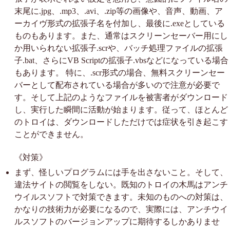
末尾に.jpg、.mp3、.avi、.zip等の画像や、音声、動画、ア
ーカイヴ形式の拡張子名を付加し、最後に.exeとしている
ものもあります。また、通常はスクリーンセーバー用にし
か用いられない拡張子.scrや、バッチ処理ファイルの拡張
子.bat、さらにVB Scriptの拡張子.vbsなどになっている場合
もあります。 特に、.scr形式の場合、無料スクリーンセー
バーとして配布されている場合が多いので注意が必要で
す。そして上記のようなファイルを被害者がダウンロード
し、実行した瞬間に活動が始まります。従って、ほとんど
のトロイは、ダウンロードしただけでは症状を引き起こす
ことができません。
《対策》
まず、怪しいプログラムには手を出さないこと。そして、
違法サイトの閲覧をしない。既知のトロイの木馬はアンチ
ウイルスソフトで対策できます。未知のものへの対策は、
かなりの技術力が必要になるので、実際には、アンチウイ
ルスソフトのバージョンアップに期待するしかありませ