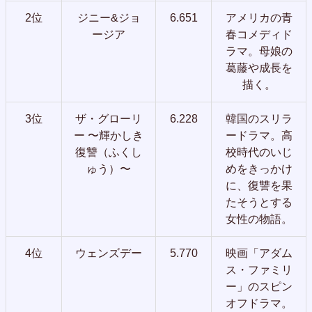
2位
ジニー&ジョ
6.651
アメリカの青
ージア
春コメディド
ラマ。母娘の
葛藤や成長を
描く。
3位
ザ・グローリ
6.228
韓国のスリラ
ー 〜輝かしき
ードラマ。高
復讐（ふくし
校時代のいじ
ゅう）〜
めをきっかけ
に、復讐を果
たそうとする
女性の物語。
4位
ウェンズデー
5.770
映画「アダム
ス・ファミリ
ー」のスピン
オフドラマ。