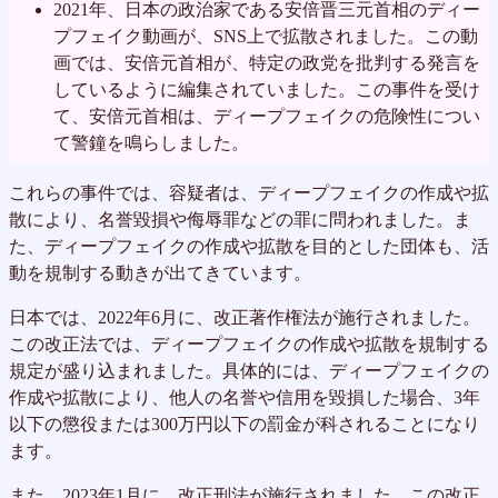
2021年、日本の政治家である安倍晋三元首相のディー
プフェイク動画が、SNS上で拡散されました。この動
画では、安倍元首相が、特定の政党を批判する発言を
しているように編集されていました。この事件を受け
て、安倍元首相は、ディープフェイクの危険性につい
て警鐘を鳴らしました。
これらの事件では、容疑者は、ディープフェイクの作成や拡
散により、名誉毀損や侮辱罪などの罪に問われました。ま
た、ディープフェイクの作成や拡散を目的とした団体も、活
動を規制する動きが出てきています。
日本では、2022年6月に、改正著作権法が施行されました。
この改正法では、ディープフェイクの作成や拡散を規制する
規定が盛り込まれました。具体的には、ディープフェイクの
作成や拡散により、他人の名誉や信用を毀損した場合、3年
以下の懲役または300万円以下の罰金が科されることになり
ます。
また、2023年1月に、改正刑法が施行されました。この改正