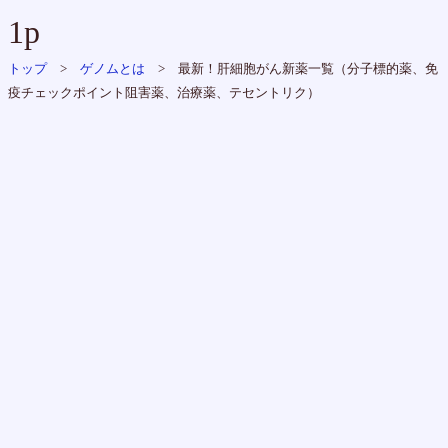
1p
トップ
>
ゲノムとは
> 最新！肝細胞がん新薬一覧（分子標的薬、免
疫チェックポイント阻害薬、治療薬、テセントリク）