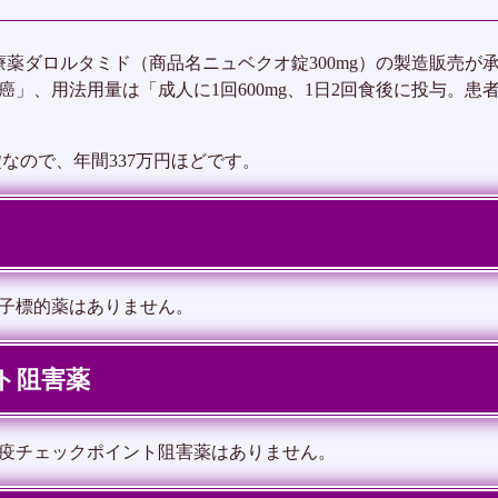
ん治療薬ダロルタミド（商品名ニュベクオ錠300mg）の製造販売
」、用法用量は「成人に1回600mg、1日2回食後に投与。
錠なので、年間337万円ほどです。
子標的薬はありません。
ト阻害薬
疫チェックポイント阻害薬はありません。