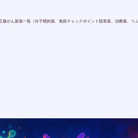
立腺がん新薬一覧（分子標的薬、免疫チェックポイント阻害薬、治療薬、リ