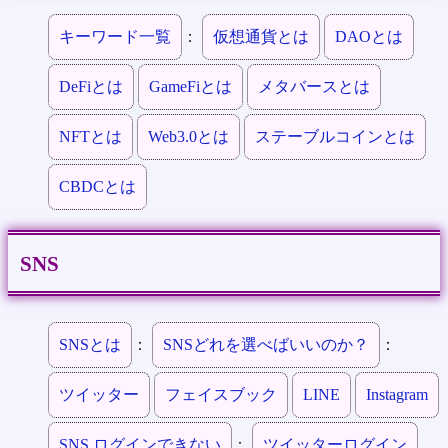
キーワード一覧
：
仮想通貨とは
DAOとは
DeFiとは
GameFiとは
メタバースとは
NFTとは
Web3.0とは
ステーブルコインとは
CBDCとは
SNS
SNSとは
：
SNSどれを選べばいいのか？
：
ツイッター
フェイスブック
LINE
Instagram
SNS ログインできない
：
ツイッターログイン