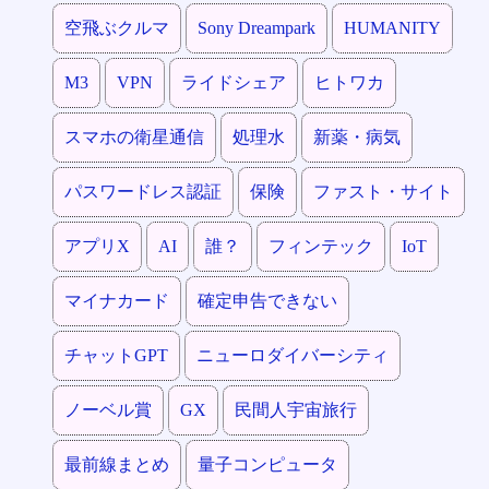
空飛ぶクルマ
Sony Dreampark
HUMANITY
M3
VPN
ライドシェア
ヒトワカ
スマホの衛星通信
処理水
新薬・病気
パスワードレス認証
保険
ファスト・サイト
アプリX
AI
誰？
フィンテック
IoT
マイナカード
確定申告できない
チャットGPT
ニューロダイバーシティ
ノーベル賞
GX
民間人宇宙旅行
最前線まとめ
量子コンピュータ