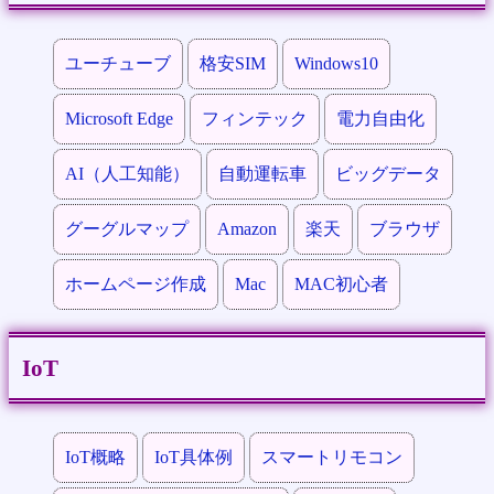
ユーチューブ
格安SIM
Windows10
Microsoft Edge
フィンテック
電力自由化
AI（人工知能）
自動運転車
ビッグデータ
グーグルマップ
Amazon
楽天
ブラウザ
ホームページ作成
Mac
MAC初心者
IoT
IoT概略
IoT具体例
スマートリモコン