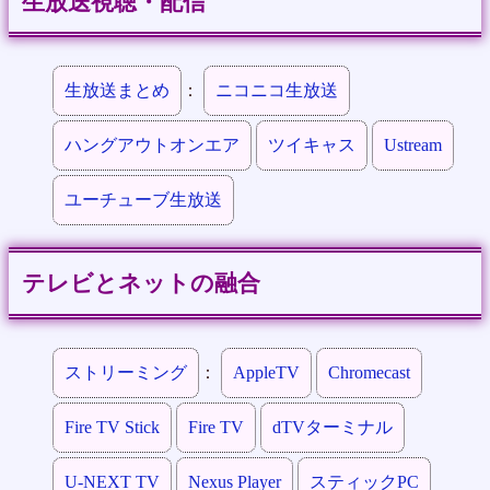
生放送視聴・配信
生放送まとめ
：
ニコニコ生放送
ハングアウトオンエア
ツイキャス
Ustream
ユーチューブ生放送
テレビとネットの融合
ストリーミング
：
AppleTV
Chromecast
Fire TV Stick
Fire TV
dTVターミナル
U-NEXT TV
Nexus Player
スティックPC