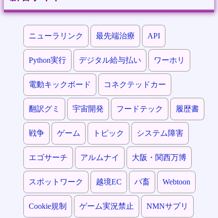
ニューラリンク
最先端治療
API
Python実行
デジタル給与払い
ワーホリ
電動キックボード
コネクテッドカー
翻訳グミ
宇宙開発
フードテック
履歴書
戦争
ゲーム
トピック
システム障害
エゴサーチ
アルムナイ
大阪・関西万博
スポットワーク
越境EC
バ畜
Webtoon
Cookie規制
ゲーム実況禁止
NMNサプリ