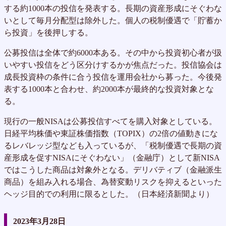
する約1000本の投信を発表する。長期の資産形成にそぐわな
いとして毎月分配型は除外した。個人の税制優遇で「貯蓄か
ら投資」を後押しする。
公募投信は全体で約6000本ある。その中から投資初心者が扱
いやすい投信をどう区分けするかが焦点だった。投信協会は
成長投資枠の条件に合う投信を運用会社から募った。今後発
表する1000本と合わせ、約2000本が最終的な投資対象とな
る。
現行の一般NISAは公募投信すべてを購入対象としている。
日経平均株価や東証株価指数（TOPIX）の2倍の値動きにな
るレバレッジ型なども入っているが、「税制優遇で長期の資
産形成を促すNISAにそぐわない」（金融庁）として新NISA
ではこうした商品は対象外となる。デリバティブ（金融派生
商品）を組み入れる場合、為替変動リスクを抑えるといった
ヘッジ目的での利用に限るとした。（日本経済新聞より）
2023年3月28日