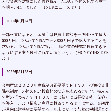
人投資家を対象にした優遇税制「NISA」を恒久化する意向
を明らかにしました。（NHKニュースより）
2022年8月24日
一部報道によると、金融庁は投資上限額を一般NISAで最大
600万円、つみたてNISAで最大800万円まで拡大することを
求める。つみたてNISAでは、上場企業の株式に投資できる
ようにする案も検討されているという。（MONEY INSIDER
より）
2022年8月23日
金融庁は２０２３年度税制改正要望でＮＩＳＡ（少額投資非
課税制度）の恒久化と投資枠の拡充を求める方針だ。積み立
て型の「つみたてＮＩＳＡ」には新たに成長投資枠（仮称）
を導入し、より幅広い商品に投資できるようにする。金融庁
が月内に財務省に要望する。年末にかけて与党の税制調査会