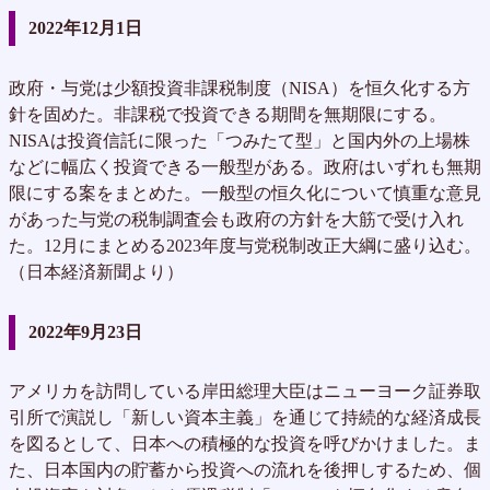
2022年12月1日
政府・与党は少額投資非課税制度（NISA）を恒久化する方
針を固めた。非課税で投資できる期間を無期限にする。
NISAは投資信託に限った「つみたて型」と国内外の上場株
などに幅広く投資できる一般型がある。政府はいずれも無期
限にする案をまとめた。一般型の恒久化について慎重な意見
があった与党の税制調査会も政府の方針を大筋で受け入れ
た。12月にまとめる2023年度与党税制改正大綱に盛り込む。
（日本経済新聞より）
2022年9月23日
アメリカを訪問している岸田総理大臣はニューヨーク証券取
引所で演説し「新しい資本主義」を通じて持続的な経済成長
を図るとして、日本への積極的な投資を呼びかけました。ま
た、日本国内の貯蓄から投資への流れを後押しするため、個